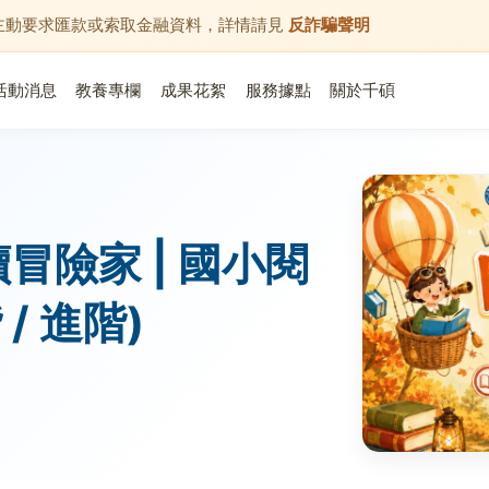
會主動要求匯款或索取金融資料，詳情請見
反詐騙聲明
活動消息
教養專欄
成果花絮
服務據點
關於千碩
冒險家 | 國小閱
/ 進階)
。