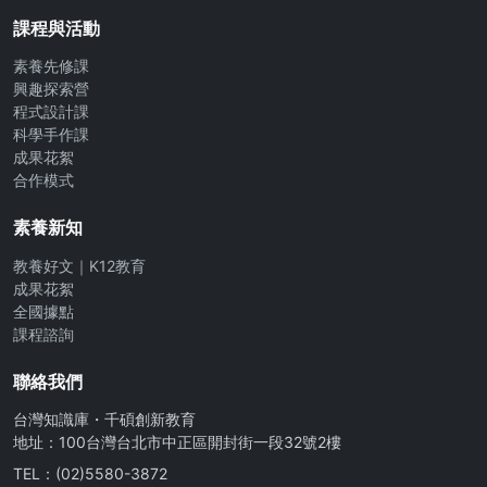
課程與活動
素養先修課
興趣探索營
程式設計課
科學手作課
成果花絮
合作模式
素養新知
教養好文｜K12教育
成果花絮
全國據點
課程諮詢
聯絡我們
台灣知識庫・千碩創新教育
地址：100台灣台北市中正區開封街一段32號2樓
TEL：(02)5580-3872