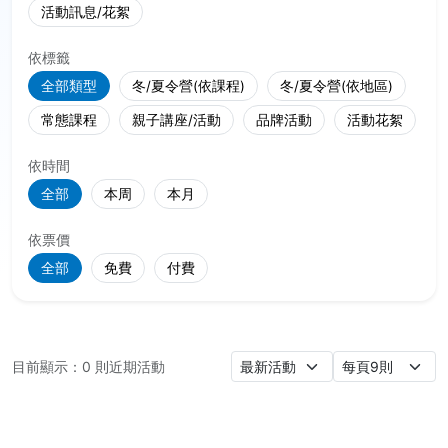
活動訊息/花絮
依標籤
全部類型
冬/夏令營(依課程)
冬/夏令營(依地區)
常態課程
親子講座/活動
品牌活動
活動花絮
依時間
全部
本周
本月
依票價
全部
免費
付費
目前顯示：
0
則近期活動