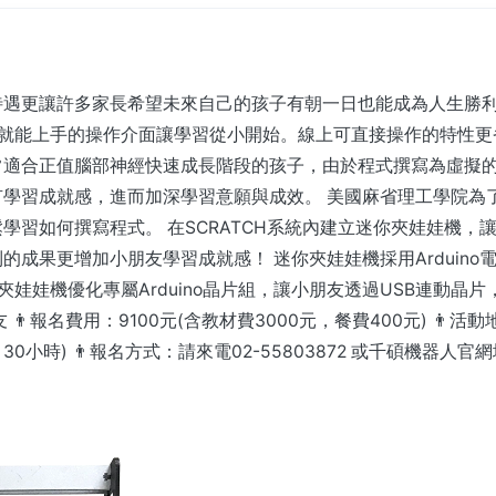
遇更讓許多家長希望未來自己的孩子有朝一日也能成為人生勝利
輕鬆就能上手的操作介面讓學習從小開始。線上可直接操作的特性更
適合正值腦部神經快速成長階段的孩子，由於程式撰寫為虛擬的
學習成就感，進而加深學習意願與成效。 美國麻省理工學院為了推
學習如何撰寫程式。 在SCRATCH系統內建立迷你夾娃娃機，
成果更增加小朋友學習成就感！ 迷你夾娃娃機採用Arduin
夾娃娃機優化專屬Arduino晶片組，讓小朋友透過USB連動晶片
👨報名費用：9100元(含教材費3000元，餐費400元) 👨活
) (共五天，30小時) 👨報名方式：請來電02-55803872 或千碩