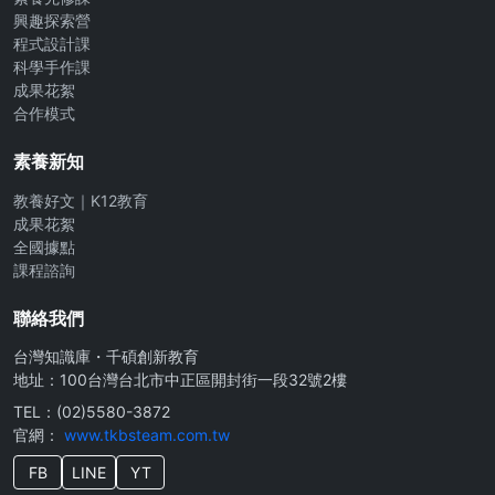
興趣探索營
程式設計課
科學手作課
成果花絮
合作模式
素養新知
教養好文｜K12教育
成果花絮
全國據點
課程諮詢
聯絡我們
台灣知識庫・千碩創新教育
地址：100台灣台北市中正區開封街一段32號2樓
TEL：(02)5580-3872
官網：
www.tkbsteam.com.tw
FB
LINE
YT