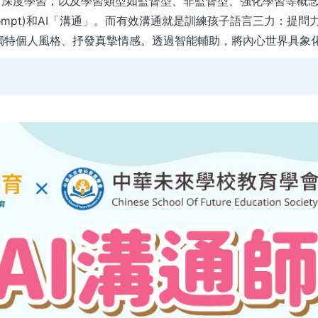
、深度學習，以及學習類型如監督型、非監督型、強化學習等概
rompt)和AI「溝通」。而有效溝通就是訓練孩子語言三力：提
獨特個人風格、抒發真摯情感。透過智能輔助，將內心世界具象