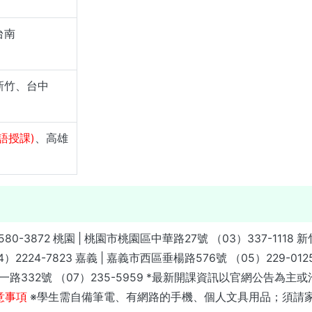
台南
新竹、台中
語授課)
、高雄
0-3872 桃園 | 桃園市桃園區中華路27號 （03）337-1118 新
4）2224-7823 嘉義 | 嘉義市西區垂楊路576號 （05）229-0
區八德一路332號 （07）235-5959 *最新開課資訊以官網公
意事項
※學生需自備筆電、有網路的手機、個人文具用品；須請家長先