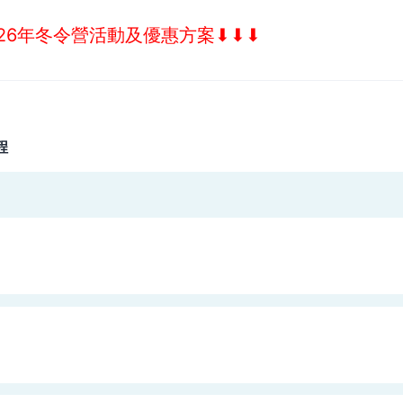
26年冬令營活動及優惠方案⬇︎⬇︎⬇︎
程