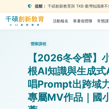
提醒：
千碩創新教育與 TKB 臺灣知識
活動報名
寒暑假營隊
常態課
營隊課程
【2026冬令營】
根AI知識與生成式
唱Prompt出跨
專屬MV作品｜國